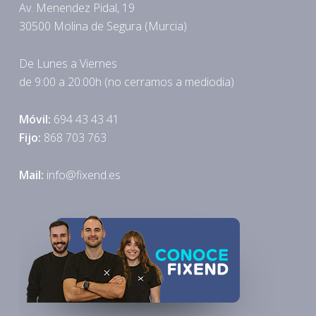
Av. Menendez Pidal, 19
30500 Molina de Segura (Murcia)
De Lunes a Viernes
de 9:00 a 20:00h (no cerramos a mediodia)
Móvil:
694 43 43 41
Fijo:
868 703 763
Mail:
info@fixend.es