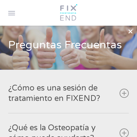
Skip
Menu
to
main
content
Preguntas Frecuentas
¿Cómo es una sesión de
tratamiento en FIXEND?
En
FIX
END Fisioterapia, nuestras sesiones son
completamente personalizadas y centradas en ti.
¿Qué es la Osteopatía y
Como decimos: tratamos ENSERIO, NO EN SERIE.