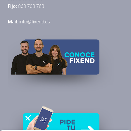
Fijo:
868 703 763
Mail:
info@fixend.es