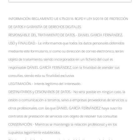
¿Cómo
nos
INFORMACIÓN REGLAMENTO UE 679/2016 RGPD Y LEY 3/2018 DE PROTECCIÓN
has
DE DATOS Y GARANTÍA DE DERECHOS DIGITALES
conocido?
RESPONSABLE DEL TRATAMIENTO DE DATOS.- DANIEL GARCÍA FERNÁNDEZ,
USO y FINALIDAD.- Le informamos que todos los datos personales obtenidos
mediante este formulario, sí como su dirección de correo electrónico, serán
objeto de tratamiento, siendo incorporados en un fichero del cual es
responsable DANIEL GARCÍA FERNÁNDEZ, con la finalidad de atender sus
consultas, siendo esta su finalidad exclusiva
LEGITIMACIÓN.- Interés legítimo del interesado.
DESTINATARIOS y CESIONARIOS DE DATOS.- No será posible en ningún caso, la
cesión o comunicación a terceros, salvo a empresas proveedoras de servicios u
otros profesionales, con las que DANIEL GARCÍA FERNÁNDEZ haya suscrito
contratos de prestación de servicios con objeto de resolver tus consultas
CONSERVACIÓN.- Mientras se mantenga la relación profesional y en los
supuestos legalmente establecidos.