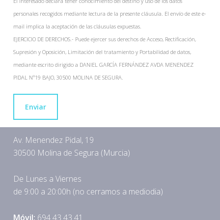
El interesado declara tener conocimiento del destino y uso de los datos
personales recogidos mediante lectura de la presente cláusula. El envío de este e-
mail implica la aceptación de las cláusulas expuestas.
EJERCICIO DE DERECHOS.- Puede ejercer sus derechos de Acceso, Rectificación,
Supresión y Oposición, Limitación del tratamiento y Portabilidad de datos,
mediante escrito dirigido a DANIEL GARCÍA FERNÁNDEZ AVDA MENENDEZ
PIDAL Nº19 BAJO, 30500 MOLINA DE SEGURA.
Enviar
Av. Menendez Pidal, 19
30500 Molina de Segura (Murcia)
De Lunes a Viernes
de 9:00 a 20:00h (no cerramos a mediodia)
Móvil:
694 43 43 41