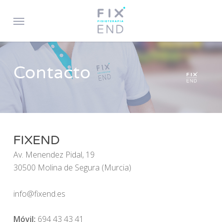
Skip
Menu
to
main
content
Contacto
FIXEND
Av. Menendez Pidal, 19
30500 Molina de Segura (Murcia)
info@fixend.es
Móvil:
694 43 43 41