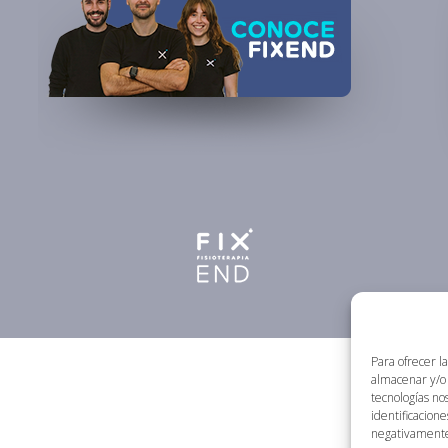
Para ofrecer l
almacenar y/o 
tecnologías no
identificacione
negativamente 