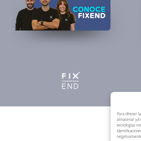
Para ofrecer l
almacenar y/o 
tecnologías no
identificacione
negativamente 