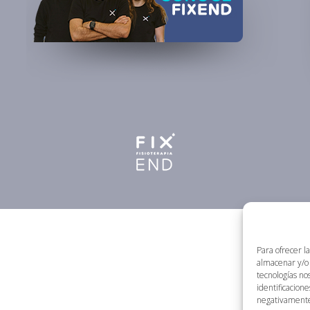
Para ofrecer l
almacenar y/o 
tecnologías no
identificacione
negativamente 