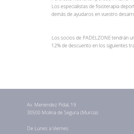
Los especialistas de fisioterapia depo
demás de ayudaros en vuestro desarrol
Los socios de PADELZONE tendrán un 2
12% de descuento en los siguientes tra
Av. Menendez Pidal, 19
30500 Molina de Segura (Murcia)
De Lunes a Viernes