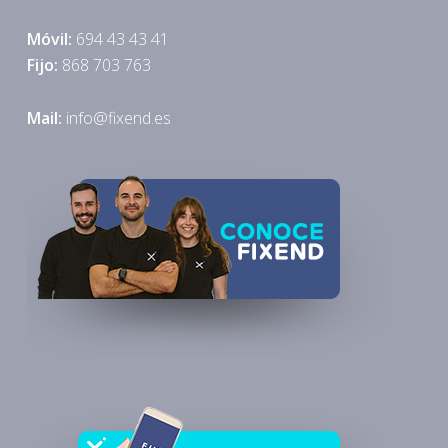
Móvil:
694 43 43 41
Fijo:
868 703 763
Mail:
info@fixend.es